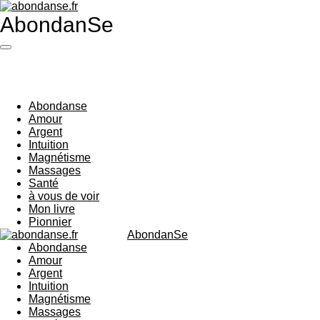
Passer
AbondanSe
au
contenu
principal
Abondanse
Amour
Argent
Intuition
Magnétisme
Massages
Santé
à vous de voir
Mon livre
Pionnier
AbondanSe
Abondanse
Amour
Argent
Intuition
Magnétisme
Massages