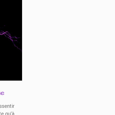
me
ssentir
te qu’à