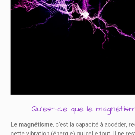
Qu'est-ce que le magnétis
Le magnétisme
, c’est la capacité à accéder, re
cette vibration (énergie) qui relie tout. Il ne res