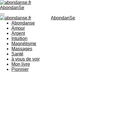
Passer
AbondanSe
au
contenu
AbondanSe
principal
Abondanse
Amour
Argent
Intuition
Magnétisme
Massages
Santé
à vous de voir
Mon livre
Pionnier