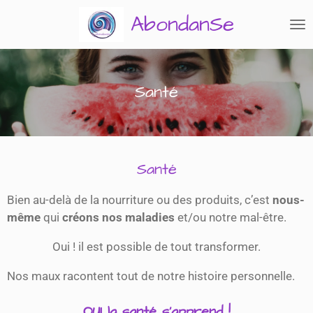
Passer
AbondanSe
au
contenu
principal
Santé
Santé
Bien au-delà de la nourriture ou des produits, c’est
nous-
même
qui
créons nos maladies
et/ou notre mal-être.
Oui ! il est possible de tout transformer.
Nos maux racontent tout de notre histoire personnelle.
OUI la santé s’apprend !